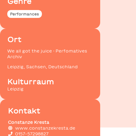
Genre
Performances
Ort
We all got the juice · Perfomatives
Archiv
Leipzig, Sachsen, Deutschland
Kulturraum
Leipzig
Kontakt
Constanze Kresta
www.constanzekresta.de
0157-57298827